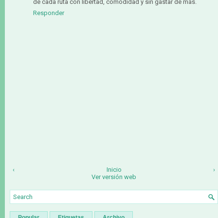
de cada ruta con libertad, comodidad y sin gastar de más.
Responder
‹
Inicio
›
Ver versión web
Popular
Etiquetas
Archivo