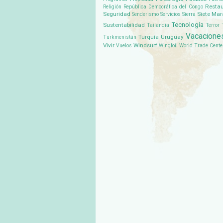
Restau
Religión
República Democrática del Congo
Seguridad
Siete Mar
Senderismo
Servicios
Sierra
Tecnología
Sustentabilidad
Tailandia
Terror
Vacacione
Turquía
Uruguay
Turkmenistán
Vivir
Windsurf
Vuelos
Wingfoil
World Trade Cente