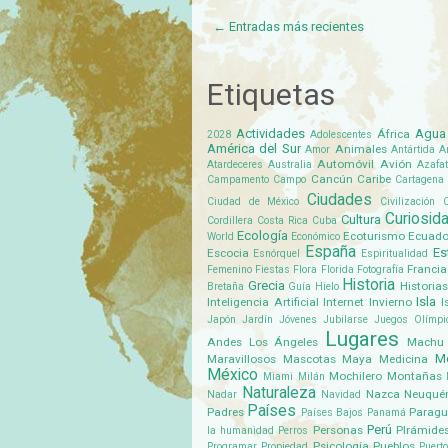
← Entradas más recientes
Etiquetas
Actividades
Agua
África
2028
Adolescentes
América del Sur
Animales
Amor
Antártida
A
Automóvil
Avión
Atardeceres
Australia
Azafa
Cancún
Caribe
Campamento
Campo
Cartagena
Ciudades
Ciudad de México
Civilización
C
Curiosid
Cultura
Cordillera
Costa Rica
Cuba
Ecología
Ecoturismo
Ecuado
World
Económico
España
Es
Escocia
Esnórquel
Espiritualidad
Francia
Femenino
Fiestas
Flora
Florida
Fotografía
Historia
Grecia
Historias
Bretaña
Guía
Hielo
Isla
Inteligencia Artificial
Internet
Invierno
I
Japón
Jardín
Jóvenes
Jubilarse
Juegos Olímpi
Lugares
Andes
Los Ángeles
Machu 
M
Maravillosos
Mascotas
Maya
Medicina
México
Mochilero
Montañas
Miami
Milán
Naturaleza
Nazca
Neuqué
Nadar
Navidad
Países
Padres
Parag
Países Bajos
Panamá
Perú
Personas
PIrámide
la humanidad
Perros
Psicología
Pueblos
Programar
Propiedad
Puerto