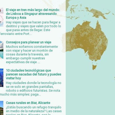
El viaje en tren más largo del mundo:
de Lisboa a Singapur atravesando
Europa y Asia
Hay viajes que se hacen para llegar a
destino y viajes que valen por todo lo
que pasa antes de llegar. Este
erroviario entre Port...
Consejos para planear un viaje
Muchos soñamos constantemente
con viajar y hacer un montón de
cosas durante la travesía, sin
embargo cumplir nuestras
expectativas de viaje ...
10 ciudades tecnológicas que
parecen sacadas del futuro y puedes
visitar hoy
Hay ciudades donde la tecnología no
se ve solo en grandes pantallas,
robots o edificios futuristas. Se nota
mucho más simples: paga...
Casas rurales en Biar, Alicante
¿Estás buscando un refugio tranquilo
en medio de la naturaleza? Las casas
rurales en Biar, Alicante, son la