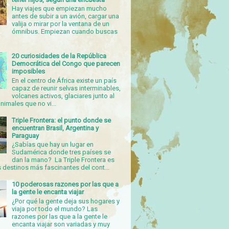
Hay viajes que empiezan mucho
antes de subir a un avión, cargar una
valija o mirar por la ventana de un
ómnibus. Empiezan cuando buscas
20 curiosidades de la República
Democrática del Congo que parecen
imposibles
En el centro de África existe un país
capaz de reunir selvas interminables,
volcanes activos, glaciares junto al
nimales que no vi...
Triple Frontera: el punto donde se
encuentran Brasil, Argentina y
Paraguay
¿Sabías que hay un lugar en
Sudamérica donde tres países se
dan la mano? La Triple Frontera es
 destinos más fascinantes del cont...
10 poderosas razones por las que a
la gente le encanta viajar
¿Por qué la gente deja sus hogares y
viaja por todo el mundo? Las
razones por las que a la gente le
encanta viajar son variadas y muy