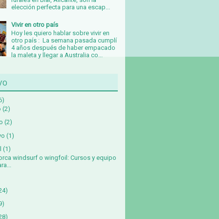
elección perfecta para una escap...
Vivir en otro país
Hoy les quiero hablar sobre vivir en
otro país : La semana pasada cumplí
4 años después de haber empacado
la maleta y llegar a Australia co...
vo
6)
o
(2)
o
(2)
yo
(1)
l
(1)
orca windsurf o wingfoil: Cursos y equipo
ra...
24)
9)
28)