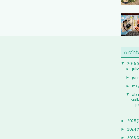
Archi
▼
2026
(
►
juli
►
juni
►
ma
▼
abri
Mall
pa
►
2025
(
►
2024
(
►
2023
(