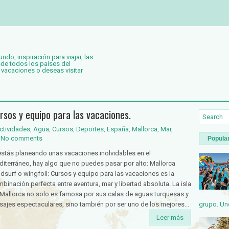
o, inspiración para viajar, las
de todos los países del
 vacaciones o deseas visitar
rsos y equipo para las vacaciones.
ctividades
,
Agua
,
Cursos
,
Deportes
,
España
,
Mallorca
,
Mar
,
No comments
Popula
estás planeando unas vacaciones inolvidables en el
iterráneo, hay algo que no puedes pasar por alto: Mallorca
dsurf o wingfoil: Cursos y equipo para las vacaciones es la
binación perfecta entre aventura, mar y libertad absoluta. La isla
Mallorca no solo es famosa por sus calas de aguas turquesas y
grupo. Uno
sajes espectaculares, sino también por ser uno de los mejores...
Leer más