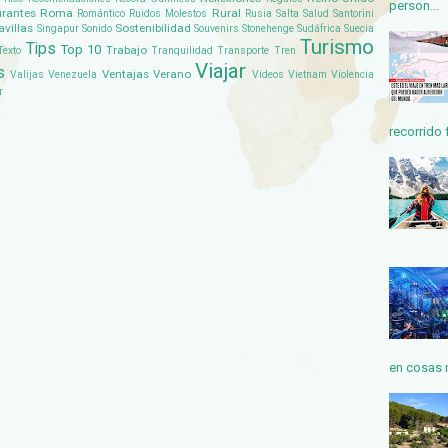
person...
rantes
Roma
Rural
Romántico
Ruidos Molestos
Rusia
Salta
Salud
Santorini
avillas
Sostenibilidad
Singapur
Sonido
Souvenirs
Stonehenge
Sudáfrica
Suecia
Turismo
Tips
Top 10
Trabajo
Texto
Tranquilidad
Transporte
Tren
Viajar
s
Ventajas
Verano
Valijas
Venezuela
Videos
Vietnam
Violencia
r
recorrido f
en cosas 