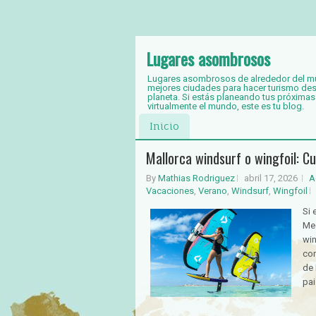
Lugares asombrosos
Lugares asombrosos de alrededor del mund
mejores ciudades para hacer turismo des
planeta. Si estás planeando tus próximas
virtualmente el mundo, este es tu blog.
Inicio
Mallorca windsurf o wingfoil: Cu
By
Mathias Rodriguez
abril 17, 2026
A
Vacaciones
,
Verano
,
Windsurf
,
Wingfoil
Si 
Med
win
com
de 
pai