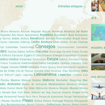
Inicio
Entradas antiguas →
el d...
Alquilar
América
América del Norte
Ahorro
Alemania
Alicante
Alquiler
Argentina
Asia
ntigüedad
Año Nuevo
Apartamento
Arqueología
Astronomía
Beneficios
Bebés
Brasil
ta
Barrios
Belleza
Bicicleta
Biodiversidad
Buceo
Centro América
Chile
China
Ciencia
Casas
Cataratas
Catering
Chistes
Consejos
Colombia
ecuador, a
lub
Conectividad
Construcciones
Continente
ades
Deportes
Cursos
Datos
Delfines
Desarraigo
Desierto
Dinero
Disney
r
Egipto
Energía
Edificios
Educación
El Cairo
Empacar
Enigmáticos
Escalada
Europa
tados Unidos
Estambul
Etnoturismo
Exterior
Extranjero
Fauna
Gastronomía
Gatos
Geografía
Frases
Fundación
Geología
Glaciares
Gran
Hotel
Hogar
Hotelería
Holanda
Humor
Iguazú
India
Información
Inglaterra
Italia
sla de Creta
Isla de Pascua
Islandia
Islas Canarias
Islas Seychelles
Latinoamérica
Leyendas
Los
cos
Kitesurf
Lagos
Lagunas
Lituania
uno de los
Mallorca
Picchu
Madres
Mar
Malasia
Maletas
Manhattan
Maquillaje
edio Ambiente
Mediterráneo
Medios de transporte
Mendoza
Menorca
Mundo
Monte Everest
Monte Fuji
Motel
Motivación
Mudarse
Mujeres
Música
n
Origen
Nevada
New York
Niños
Noticias del blog
Nudista
Oceanía
Otoño
uay
Paranormal
Pareja
Paris
París
Parque de diversiones
Pasaje
Patrimonio de
Playas
s
Portugal
Precios
Planeta
Planificar
Política
Polonia
Presupuesto
Reflexiones
Reino Unido
 Rico
Recomendaciones
Record Guinness
Regalos