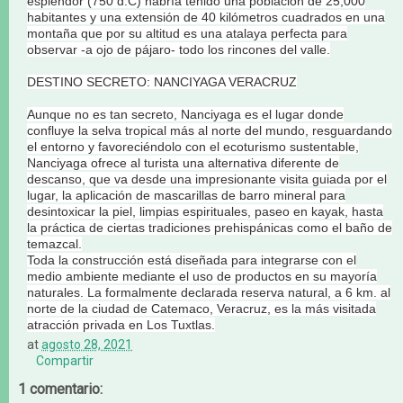
esplendor (750 d.C) habría tenido una población de 25,000
habitantes y una extensión de 40 kilómetros cuadrados en una
montaña que por su altitud es una atalaya perfecta para
observar -a ojo de pájaro- todo los rincones del valle.
DESTINO SECRETO: NANCIYAGA VERACRUZ
Aunque no es tan secreto, Nanciyaga es el lugar donde
confluye la selva tropical más al norte del mundo, resguardando
el entorno y favoreciéndolo con el
ecoturismo sustentable
,
Nanciyaga ofrece al turista una alternativa diferente de
descanso, que va desde una impresionante visita guiada por el
lugar, la aplicación de mascarillas de barro mineral para
desintoxicar la piel, limpias espirituales, paseo en kayak, hasta
la práctica de ciertas tradiciones prehispánicas como el baño de
temazcal.
Toda la construcción está diseñada para integrarse con el
medio ambiente mediante el uso de productos en su mayoría
naturales. La formalmente declarada reserva natural, a 6 km. al
norte de la ciudad de Catemaco, Veracruz, es la más visitada
atracción privada en Los Tuxtlas.
at
agosto 28, 2021
Compartir
1 comentario: