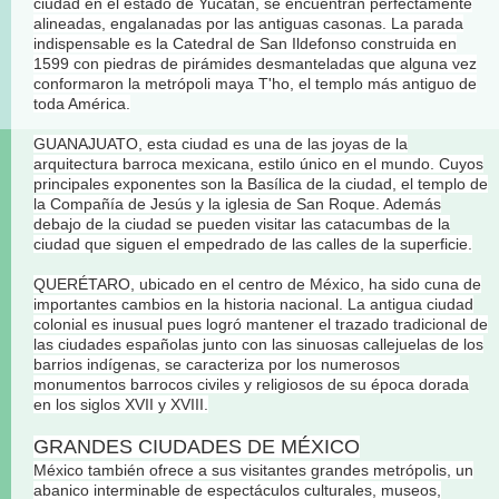
ciudad en el estado de Yucatán, se encuentran perfectamente
alineadas, engalanadas por las antiguas casonas. La parada
indispensable es la Catedral de San Ildefonso construida en
1599 con piedras de pirámides desmanteladas que alguna vez
conformaron la metrópoli maya T'ho, el templo más antiguo de
toda América.
GUANAJUATO, esta ciudad es una de las joyas de la
arquitectura barroca mexicana, estilo único en el mundo. Cuyos
principales exponentes son la Basílica de la ciudad, el templo de
la Compañía de Jesús y la iglesia de San Roque. Además
debajo de la ciudad se pueden visitar las catacumbas de la
ciudad que siguen el empedrado de las calles de la superficie.
QUERÉTARO, ubicado en el centro de México, ha sido cuna de
importantes cambios en la historia nacional. La antigua ciudad
colonial es inusual pues logró mantener el trazado tradicional de
las ciudades españolas junto con las sinuosas callejuelas de los
barrios indígenas, se caracteriza por los numerosos
monumentos barrocos civiles y religiosos de su época dorada
en los siglos XVII y XVIII.
GRANDES CIUDADES DE MÉXICO
México también ofrece a sus visitantes grandes metrópolis, un
abanico interminable de espectáculos culturales, museos,