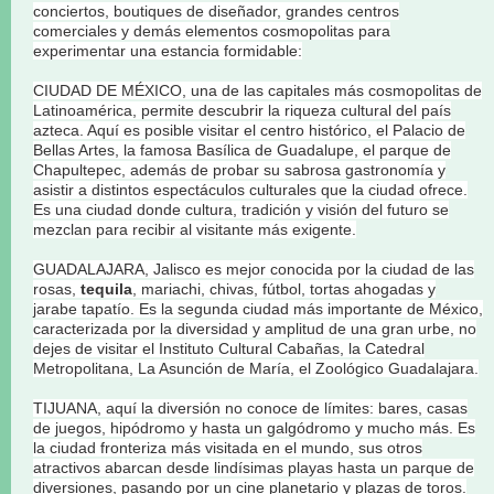
conciertos, boutiques de diseñador, grandes centros
comerciales y demás elementos cosmopolitas para
experimentar una estancia formidable:
CIUDAD DE MÉXICO, una de las capitales más cosmopolitas de
Latinoamérica, permite descubrir la riqueza cultural del país
azteca. Aquí es posible visitar el centro histórico, el Palacio de
Bellas Artes, la famosa Basílica de Guadalupe, el parque de
Chapultepec, además de probar su sabrosa gastronomía y
asistir a distintos espectáculos culturales que la ciudad ofrece.
Es una ciudad donde cultura, tradición y visión del futuro se
mezclan para recibir al visitante más exigente.
GUADALAJARA, Jalisco es mejor conocida por la ciudad de las
rosas,
tequila
, mariachi, chivas, fútbol, tortas ahogadas y
jarabe tapatío. Es la segunda ciudad más importante de México,
caracterizada por la diversidad y amplitud de una gran urbe, no
dejes de visitar el Instituto Cultural Cabañas, la Catedral
Metropolitana, La Asunción de María, el Zoológico Guadalajara.
TIJUANA, aquí la diversión no conoce de límites: bares, casas
de juegos, hipódromo y hasta un galgódromo y mucho más. Es
la ciudad fronteriza más visitada en el mundo, sus otros
atractivos abarcan desde lindísimas playas hasta un parque de
diversiones, pasando por un cine planetario y plazas de toros.