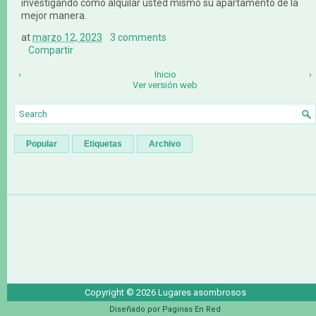
investigando cómo alquilar usted mismo su apartamento de la
mejor manera.
at
marzo 12, 2023
3 comments
Compartir
‹
Inicio
›
Ver versión web
Popular
Etiquetas
Archivo
Copyright ©
2026
Lugares asombrosos
Diseñado por
Paginas En Red