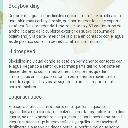
Bodyboarding
Deporte de aguas superficiales cercano al surf, se practica sobre
una tabla más corta y flexible, que normalmente es de espuma
sintética. De alrededor de 1 metro de largo y 60 centímetros de
ancho, la parte de la cubierta exterior es suave (espuma de
polietileno) y la parte inferior de la placa en contacto con el agua
es de plástico con el fin de reducir al mínimo fricción.
Hidrospeed
Disciplina individual donde se está en permanente contacto con
el agua, llegando a sentir que formas parte del río. Consiste en
descender el río con un hidrotrineo. Las piernas quedan
sumergidas en el agua y están en permanente movimiento,
mientras que los brazos se sujetan en unos compartimentos
para maniobrar.
Esquí acuático
El esquí acuático es un deporte en el que los esquiadores
agarrados a una cuerda, descalzos o montados sobre uno o dos
esquís, se deslizan sobre el agua, tirados por lanchas motoras. El
esquí acuático exige buenos reflejos y equilibrio; te fascinará
deslizarte a altas velocidades por la superficie del agua sobre