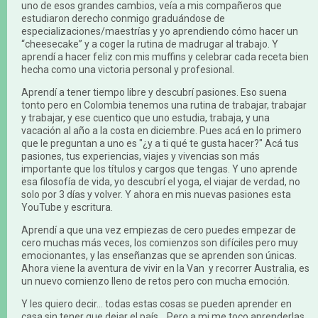
uno de esos grandes cambios, veía a mis compañeros que
estudiaron derecho conmigo graduándose de
especializaciones/maestrías y yo aprendiendo cómo hacer un
“cheesecake” y a coger la rutina de madrugar al trabajo. Y
aprendí a hacer feliz con mis muffins y celebrar cada receta bien
hecha como una victoria personal y profesional.
Aprendí a tener tiempo libre y descubrí pasiones. Eso suena
tonto pero en Colombia tenemos una rutina de trabajar, trabajar
y trabajar, y ese cuentico que uno estudia, trabaja, y una
vacación al año a la costa en diciembre. Pues acá en lo primero
que le preguntan a uno es "¿y a ti qué te gusta hacer?" Acá tus
pasiones, tus experiencias, viajes y vivencias son más
importante que los títulos y cargos que tengas. Y uno aprende
esa filosofía de vida, yo descubrí el yoga, el viajar de verdad, no
solo por 3 días y volver. Y ahora en mis nuevas pasiones esta
YouTube y escritura.
Aprendí a que una vez empiezas de cero puedes empezar de
cero muchas más veces, los comienzos son difíciles pero muy
emocionantes, y las enseñanzas que se aprenden son únicas.
Ahora viene la aventura de vivir en la Van y recorrer Australia, es
un nuevo comienzo lleno de retos pero con mucha emoción.
Y les quiero decir... todas estas cosas se pueden aprender en
casa sin tener que dejar el país... Pero a mi me toco aprenderlas