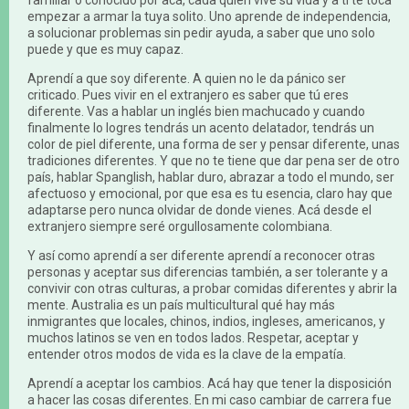
familiar o conocido por acá, cada quien vive su vida y a ti te toca
empezar a armar la tuya solito. Uno aprende de independencia,
a solucionar problemas sin pedir ayuda, a saber que uno solo
puede y que es muy capaz.
Aprendí a que soy diferente. A quien no le da pánico ser
criticado. Pues vivir en el extranjero es saber que tú eres
diferente. Vas a hablar un inglés bien machucado y cuando
finalmente lo logres tendrás un acento delatador, tendrás un
color de piel diferente, una forma de ser y pensar diferente, unas
tradiciones diferentes. Y que no te tiene que dar pena ser de otro
país, hablar Spanglish, hablar duro, abrazar a todo el mundo, ser
afectuoso y emocional, por que esa es tu esencia, claro hay que
adaptarse pero nunca olvidar de donde vienes. Acá desde el
extranjero siempre seré orgullosamente colombiana.
Y así como aprendí a ser diferente aprendí a reconocer otras
personas y aceptar sus diferencias también, a ser tolerante y a
convivir con otras culturas, a probar comidas diferentes y abrir la
mente. Australia es un país multicultural qué hay más
inmigrantes que locales, chinos, indios, ingleses, americanos, y
muchos latinos se ven en todos lados. Respetar, aceptar y
entender otros modos de vida es la clave de la empatía.
Aprendí a aceptar los cambios. Acá hay que tener la disposición
a hacer las cosas diferentes. En mi caso cambiar de carrera fue