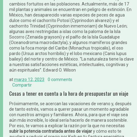
cambios fortuitos en las poblaciones. Actualmente, más de 17
mil plantas y animales se encuentran en peligro de extinción. En
México, han desaparecido varias especies de peces de agua
dulce como el cachorrito Potosí (Cyprinodon alvarezi) y el
cachorrito Trinidad (Cyprinodon inmemoriam) de Nuevo León;
algunas aves restringidas a islas como la paloma de la Isla
Socorro (Zenaida graysoni) y el paíño de la Isla Guadalupe
(Oceanodroma macrodactyla); y algunos mamíferos grandes
como la foca monje del Caribe (Monachus tropicalis), el oso
pardo (Ursus arctos horribilis) y el lobo mexicano (Canis lupus
baileyi) del norte y centro de México. “La naturaleza tiene la clave
a nuestras satisfacciones estéticas, intelectuales, cognitivas y
aún espirituales”. Edward O. Wilson
at
marzo 12, 2023
0 comments
Compartir
Cosas a tener en cuenta a la hora de presupuestar un viaje
Próximamente, se acercan las vacaciones de verano y, después
de tanto estrés, vamos a querer pasar un momento agradable
con nuestros amigos y familiares. Ahora, para que el viaje sea
aún más increíble, lo ideal sería hacerlo de manera sostenible.
Por eso, te vamos a explicar la razón por la que no necesitas
subir la potencia contratada antes de viajar
y cómo esto te
ayudará a reducir el precio por Kwh en tu factura energética.