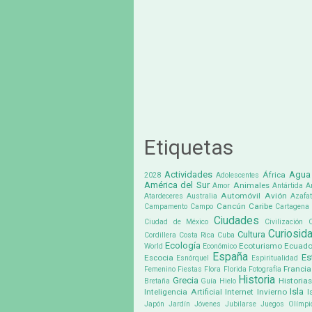
Etiquetas
Actividades
Agua
África
2028
Adolescentes
América del Sur
Animales
Amor
Antártida
A
Automóvil
Avión
Atardeceres
Australia
Azafa
Cancún
Caribe
Campamento
Campo
Cartagena
Ciudades
Ciudad de México
Civilización
C
Curiosid
Cultura
Cordillera
Costa Rica
Cuba
Ecología
Ecoturismo
Ecuado
World
Económico
España
Es
Escocia
Esnórquel
Espiritualidad
Francia
Femenino
Fiestas
Flora
Florida
Fotografía
Historia
Grecia
Historias
Bretaña
Guía
Hielo
Isla
Inteligencia Artificial
Internet
Invierno
I
Japón
Jardín
Jóvenes
Jubilarse
Juegos Olímpi