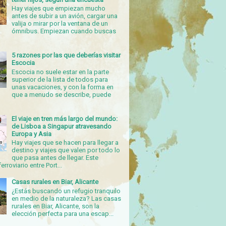
Hay viajes que empiezan mucho
antes de subir a un avión, cargar una
valija o mirar por la ventana de un
ómnibus. Empiezan cuando buscas
5 razones por las que deberías visitar
Escocia
Escocia no suele estar en la parte
superior de la lista de todos para
unas vacaciones, y con la forma en
que a menudo se describe, puede
El viaje en tren más largo del mundo:
de Lisboa a Singapur atravesando
Europa y Asia
Hay viajes que se hacen para llegar a
destino y viajes que valen por todo lo
que pasa antes de llegar. Este
erroviario entre Port...
Casas rurales en Biar, Alicante
¿Estás buscando un refugio tranquilo
en medio de la naturaleza? Las casas
rurales en Biar, Alicante, son la
elección perfecta para una escap...