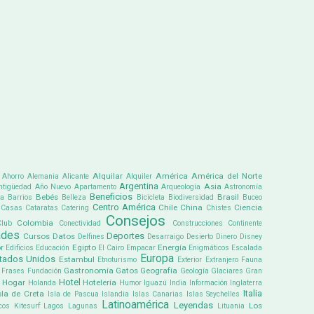
Alquilar
América
América del Norte
Ahorro
Alemania
Alicante
Alquiler
Argentina
Asia
ntigüedad
Año Nuevo
Apartamento
Arqueología
Astronomía
Beneficios
Bebés
Brasil
ta
Barrios
Belleza
Bicicleta
Biodiversidad
Buceo
Centro América
Chile
China
Ciencia
Casas
Cataratas
Catering
Chistes
Consejos
Colombia
lub
Conectividad
Construcciones
Continente
ades
Deportes
Cursos
Datos
Delfines
Desarraigo
Desierto
Dinero
Disney
r
Egipto
Energía
Edificios
Educación
El Cairo
Empacar
Enigmáticos
Escalada
Europa
tados Unidos
Estambul
Etnoturismo
Exterior
Extranjero
Fauna
Gastronomía
Gatos
Geografía
Frases
Fundación
Geología
Glaciares
Gran
Hotel
Hogar
Hotelería
Holanda
Humor
Iguazú
India
Información
Inglaterra
Italia
sla de Creta
Isla de Pascua
Islandia
Islas Canarias
Islas Seychelles
Latinoamérica
Leyendas
Los
cos
Kitesurf
Lagos
Lagunas
Lituania