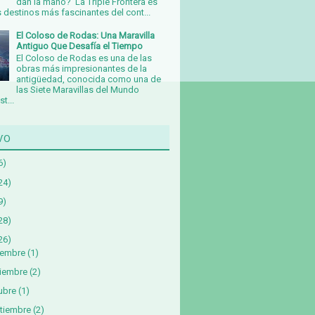
dan la mano? La Triple Frontera es
 destinos más fascinantes del cont...
El Coloso de Rodas: Una Maravilla
Antiguo Que Desafía el Tiempo
El Coloso de Rodas es una de las
obras más impresionantes de la
antigüedad, conocida como una de
las Siete Maravillas del Mundo
t...
vo
6)
24)
9)
28)
26)
iembre
(1)
iembre
(2)
ubre
(1)
tiembre
(2)