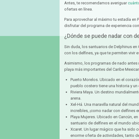
Antes, te recomendamos averiguar
cuánt
ofertas en línea.
Para aprovechar al máximo tu estadía en P
disfrutar del programa de experiencia con 
¿Dónde se puede nadar con de
Sin duda, los santuarios de Delphinus en 
con los delfines, ya que te permiten vivir 
Asimismo, los programas de nado antes m
playa más importantes del Caribe Mexicano
Puerto Morelos. Ubicado en el corazó
pueblo costero tiene una historia y un 
Riviera Maya. Un destino mundialment
arena.
Xel-Há. Una maravilla natural del mun
increíbles, ¡como nadar con delfines en
Playa Mujeres. Ubicado en Cancún, en 
santuario de delfines en el mundo ubi
Xcaret. Un lugar mágico que ha sido
enorme oferta de actividades, tanto d