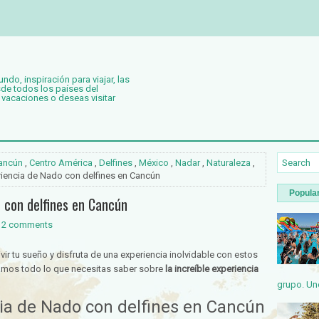
o, inspiración para viajar, las
de todos los países del
 vacaciones o deseas visitar
ancún
,
Centro América
,
Delfines
,
México
,
Nadar
,
Naturaleza
,
eriencia de Nado con delfines en Cancún
Popula
o con delfines en Cancún
2 comments
vir tu sueño y disfruta de una experiencia inolvidable con estos
amos todo lo que necesitas saber sobre
la increíble experiencia
grupo. Uno
cia de Nado con delfines en Cancún