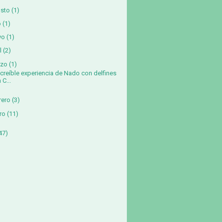
sto
(1)
o
(1)
yo
(1)
l
(2)
zo
(1)
ncreíble experiencia de Nado con delfines
 C...
rero
(3)
ro
(11)
47)