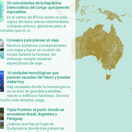
20 curiosidades de la República
Democrática del Congo que parecen
imposibles
En el centro de África existe un país
capaz de reunir selvas interminables,
volcanes activos, glaciares junto al
nimales que no vi...
Consejos para planear un viaje
Muchos soñamos constantemente
con viajar y hacer un montón de
cosas durante la travesía, sin
embargo cumplir nuestras
expectativas de viaje ...
10 ciudades tecnológicas que
parecen sacadas del futuro y puedes
visitar hoy
Hay ciudades donde la tecnología no
se ve solo en grandes pantallas,
robots o edificios futuristas. Se nota
mucho más simples: paga...
Triple Frontera: el punto donde se
encuentran Brasil, Argentina y
Paraguay
¿Sabías que hay un lugar en
Sudamérica donde tres países se