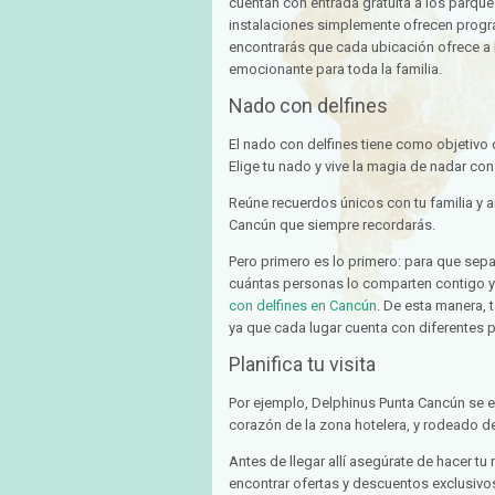
cuentan con entrada gratuita a los parque
instalaciones simplemente ofrecen progr
encontrarás que cada ubicación ofrece a l
emocionante para toda la familia.
Nado con delfines
El nado con delfines tiene como objetivo 
Elige tu nado y vive la magia de nadar con
Reúne recuerdos únicos con tu familia y a
Cancún que siempre recordarás.
Pero primero es lo primero: para que sepa
cuántas personas lo comparten contigo y 
con delfines en Cancún
. De esta manera, t
ya que cada lugar cuenta con diferentes p
Planifica tu visita
Por ejemplo, Delphinus Punta Cancún se en
corazón de la zona hotelera, y rodeado de
Antes de llegar allí asegúrate de hacer tu
encontrar ofertas y descuentos exclusivos,