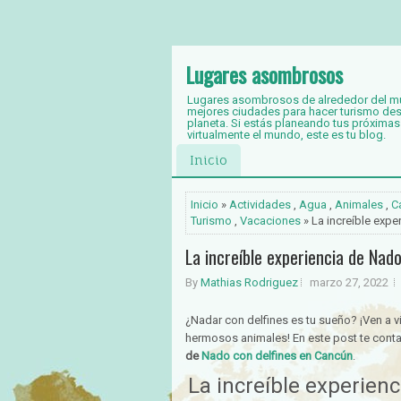
Lugares asombrosos
Lugares asombrosos de alrededor del mund
mejores ciudades para hacer turismo des
planeta. Si estás planeando tus próximas
virtualmente el mundo, este es tu blog.
Inicio
Inicio
»
Actividades
,
Agua
,
Animales
,
C
Turismo
,
Vacaciones
» La increíble exp
La increíble experiencia de Nad
By
Mathias Rodriguez
marzo 27, 2022
¿Nadar con delfines es tu sueño? ¡Ven a vi
hermosos animales! En este post te cont
de
Nado con delfines en Cancún
.
La increíble experien