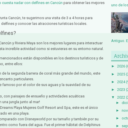
o cuesta nadar con delfines en Cancún
para obtener las mejores
uno de los
unta Cancún, te sugerimos una visita de 3 a 4 horas para
delfines y conocer las atracciones turísticas locales.
lfines?
Antiguo. Es
Cancún y Riviera Maya son los mejores lugares para interactuar
esta increíble actividad como si estuvieras en su entorno natural.
Archi
encionados están disponibles en los destinos turísticos y de
, entre ellos:
►
2026
(
n de la segunda barrera de coral más grande del mundo, este
►
2025
(
encanto particulares.
►
2024
(
e famoso por el color de sus aguas y la suavidad de su
►
2023
(
do, con paisajes de ensueño y actividades acuáticas
▼
2022
(
 una jungla junto al mar!
►
dic
Dreams Playa Mujeres Golf Resort and Spa, este es el único
►
nov
cado en una playa.
►
oct
 comparado con Disneyworld por su tamaño y también por su
entro como fuera del agua. Fue el primer hábitat de Delphinus
►
sep