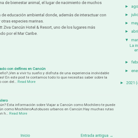
ma de bienestar animal, el lugar de nacimiento de muchos
►
ago
►
juli
ón de educación ambiental donde, además de interactuar con
r otras especies marinas.
►
ma
t Ziva Cancún Hotel & Resort, uno de los lugares más
►
abri
do por el Mar Caribe.
▼
mar
La i
en
►
feb
 Nado con delfines en Cancún
►
ene
eño? ¡Ven a vivir tu sueño y disfruta de una experiencia inolvidable
! En este post te contamos todo lo que necesitas saber sobre la
do con del…
Read More
►
2021
(
ilero
cún? Esta información sobre Viajar a Cancún como Mochilero te puede
ncún como MochileroAutobuses urbanos en Cancún:Hay muchas rutas
an h…
Read More
Inicio
Entrada antigua →