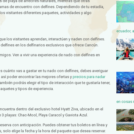
s de playa de arrecifes naturales, mientras que otras
amas de encuentro con delfines. Dependiendo de tu estadía,
os visitantes diferentes paquetes, actividades y algo
ecuador, a
que los visitantes aprendan, interactúen y naden con delfines.
 delfines en los delfinarios exclusivos que ofrece Cancún.
migos. Ven a vivir una experiencia de nado con delfines en
s cuánto vas a gastar en tu nado con delfines, debes averiguar
así poder encontrar las mejores ofertas y
precios para nadar
ambién podrás elegir el tipo de interacción que te gustaría tener,
aquetes y tipos de experiencia.
en cosas 
cuentra dentro del exclusivo hotel Hyatt Ziva, ubicado en el
 3 playas: Chac-Mool, Playa Caracol y Gaviota Azul.
 reserva con anticipación. Puedes obtener tus boletos en línea y
 solo elige la fecha y la hora del paquete que desea reservar.