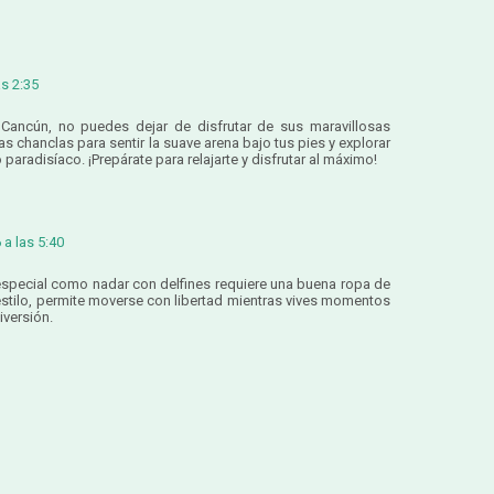
as 2:35
Cancún, no puedes dejar de disfrutar de sus maravillosas
 chanclas para sentir la suave arena bajo tus pies y explorar
o paradisíaco. ¡Prepárate para relajarte y disfrutar al máximo!
a las 5:40
 especial como nadar con delfines requiere una buena ropa de
stilo, permite moverse con libertad mientras vives momentos
iversión.